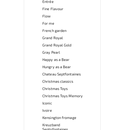
Entrée
Fine Flavour
Flow
For me
French garden
Grand Royal
Grand Royal Gold
Gray Pearl
Happy as a Bear
Hungry as a Bear
Chateau Septfontaines
Christmas classics
Christmas Toys
Christmas Toys Memory
Iconic
Ivoire
Kensington fromage
Kreuzband
Septofontaines