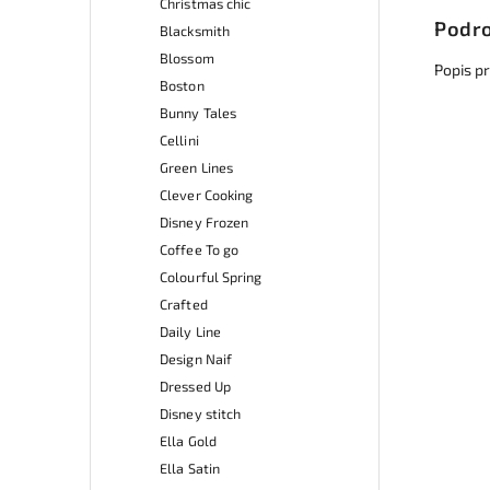
Christmas chic
Podro
Blacksmith
Blossom
Popis p
Boston
Bunny Tales
Cellini
Green Lines
Clever Cooking
Disney Frozen
Coffee To go
Colourful Spring
Crafted
Daily Line
Design Naif
Dressed Up
Disney stitch
Ella Gold
Ella Satin