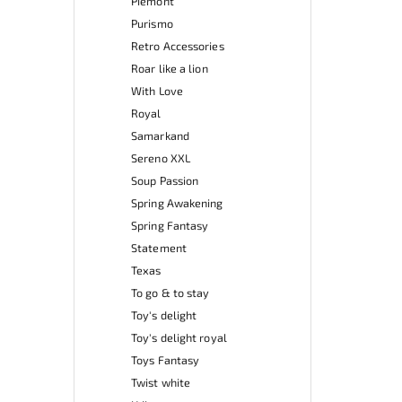
Piemont
Purismo
Retro Accessories
Roar like a lion
With Love
Royal
Samarkand
Sereno XXL
Soup Passion
Spring Awakening
Spring Fantasy
Statement
Texas
To go & to stay
Toy's delight
Toy's delight royal
Toys Fantasy
Twist white