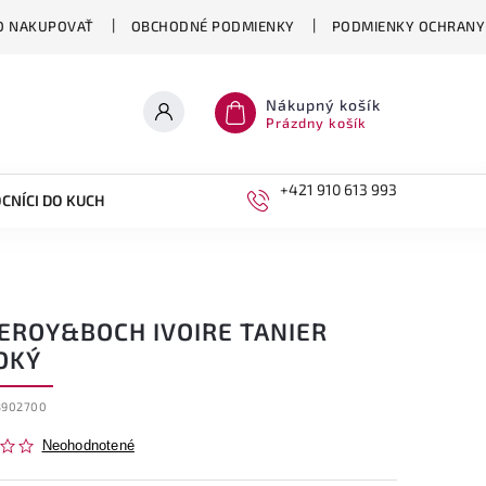
O NAKUPOVAŤ
OBCHODNÉ PODMIENKY
PODMIENKY OCHRANY
Nákupný košík
Prázdny košík
+421 910 613 993
CNÍCI DO KUCHYNE
DETI
LEROY&BOCH IVOIRE TANIER
OKÝ
3902700
Neohodnotené