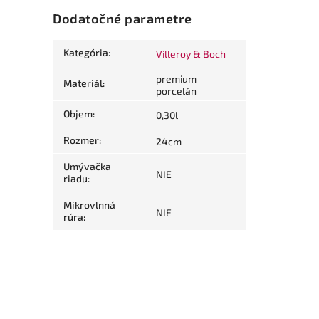
Dodatočné parametre
Kategória
:
Villeroy & Boch
premium
Materiál
:
porcelán
Objem
:
0,30l
Rozmer
:
24cm
Umývačka
NIE
riadu
:
Mikrovlnná
NIE
rúra
: