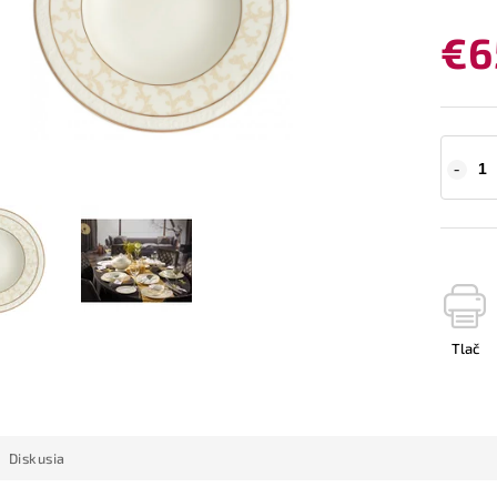
€6
Tlač
Diskusia