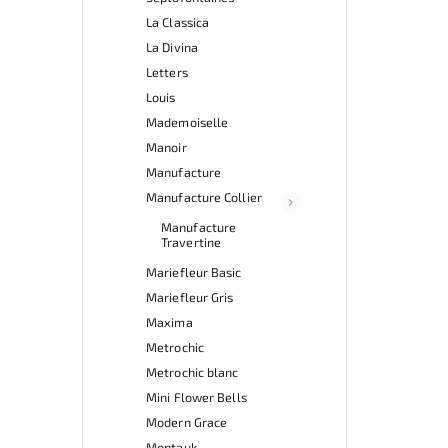
La Classica
La Divina
Letters
Louis
Mademoiselle
Manoir
Manufacture
Manufacture Collier
Manufacture
Travertine
Mariefleur Basic
Mariefleur Gris
Maxima
Metrochic
Metrochic blanc
Mini Flower Bells
Modern Grace
Montauk