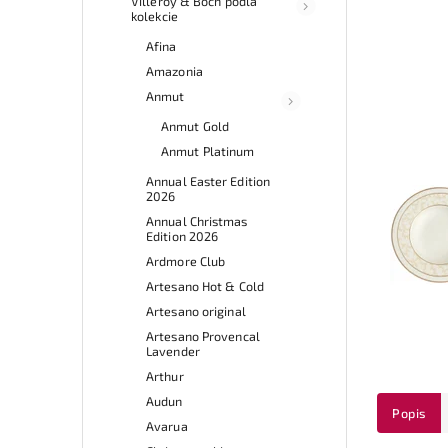
Villeroy & Boch podľa
kolekcie
Afina
Amazonia
Anmut
Anmut Gold
Anmut Platinum
Annual Easter Edition
2026
Annual Christmas
Edition 2026
Ardmore Club
Artesano Hot & Cold
Artesano original
Artesano Provencal
Lavender
Arthur
Audun
Popis
Avarua