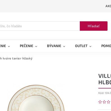
AK
Hľadať
NIE
PEČENIE
BÝVANIE
OUTLET
POMO
 Ivoire tanier hlboký
VIL
HLB
Kód:
104