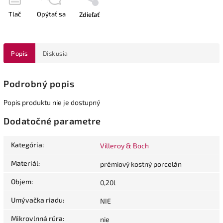
Tlač
Opýtať sa
Zdieľať
Popis
Diskusia
Podrobný popis
Popis produktu nie je dostupný
Dodatočné parametre
Kategória
:
Villeroy & Boch
Materiál
:
prémiový kostný porcelán
Objem
:
0,20l
Umývačka riadu
:
NIE
Mikrovlnná rúra
:
nie