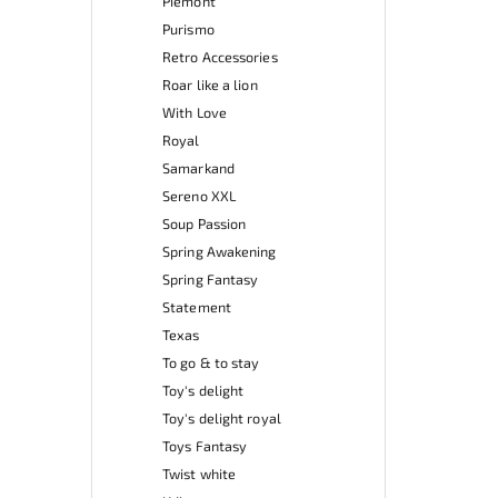
Piemont
Purismo
Retro Accessories
Roar like a lion
With Love
Royal
Samarkand
Sereno XXL
Soup Passion
Spring Awakening
Spring Fantasy
Statement
Texas
To go & to stay
Toy's delight
Toy's delight royal
Toys Fantasy
Twist white