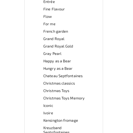
Entrée
Fine Flavour
Flow
For me
French garden
Grand Royal
Grand Royal Gold
Gray Pearl
Happy as a Bear
Hungry as a Bear
Chateau Septfontaines
Christmas classics
Christmas Toys
Christmas Toys Memory
Iconic
Ivoire
Kensington fromage
Kreuzband
Septofontaines