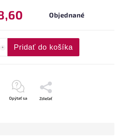
8,60
Objednané
Pridať do košíka
Opýtať sa
Zdieľať