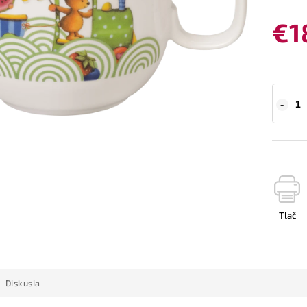
€1
Tlač
Diskusia