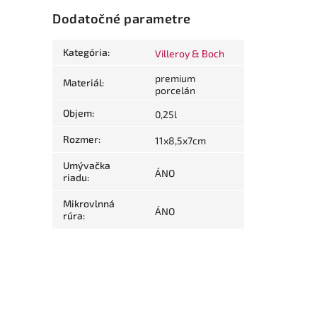
Dodatočné parametre
Kategória
:
Villeroy & Boch
premium
Materiál
:
porcelán
Objem
:
0,25l
Rozmer
:
11x8,5x7cm
Umývačka
ÁNO
riadu
:
Mikrovlnná
ÁNO
rúra
: