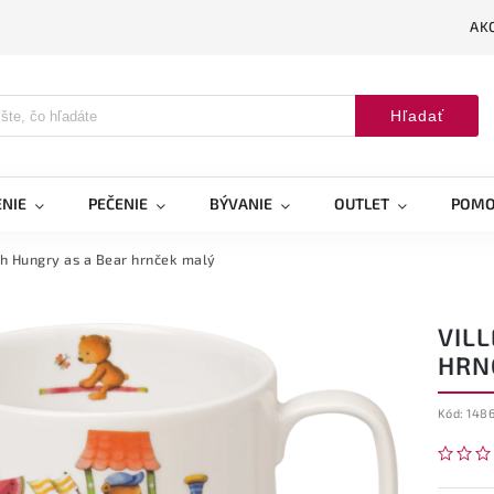
AK
Hľadať
NIE
PEČENIE
BÝVANIE
OUTLET
POMO
h Hungry as a Bear hrnček malý
VIL
HRN
Kód:
148