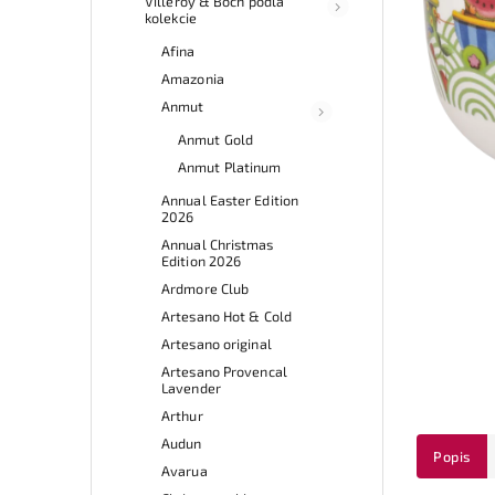
Villeroy & Boch podľa
kolekcie
Afina
Amazonia
Anmut
Anmut Gold
Anmut Platinum
Annual Easter Edition
2026
Annual Christmas
Edition 2026
Ardmore Club
Artesano Hot & Cold
Artesano original
Artesano Provencal
Lavender
Arthur
Audun
Popis
Avarua