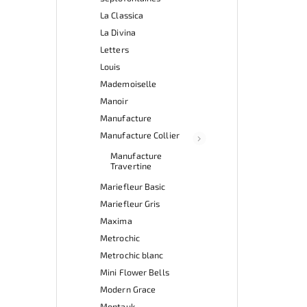
La Classica
La Divina
Letters
Louis
Mademoiselle
Manoir
Manufacture
Manufacture Collier
Manufacture
Travertine
Mariefleur Basic
Mariefleur Gris
Maxima
Metrochic
Metrochic blanc
Mini Flower Bells
Modern Grace
Montauk