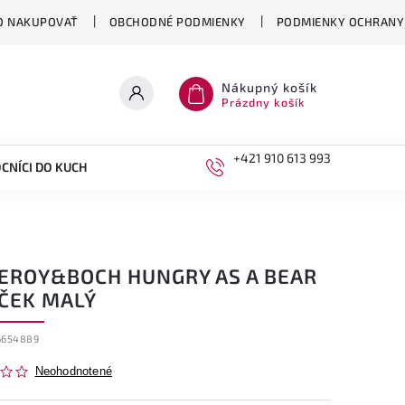
O NAKUPOVAŤ
OBCHODNÉ PODMIENKY
PODMIENKY OCHRANY
Nákupný košík
Prázdny košík
+421 910 613 993
CNÍCI DO KUCHYNE
DETI
LEROY&BOCH HUNGRY AS A BEAR
ČEK MALÝ
6654889
Neohodnotené