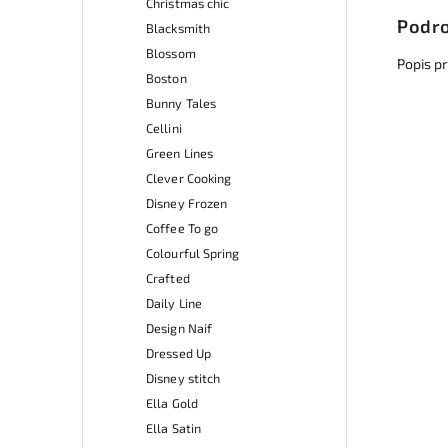
Christmas chic
Podro
Blacksmith
Blossom
Popis p
Boston
Bunny Tales
Cellini
Green Lines
Clever Cooking
Disney Frozen
Coffee To go
Colourful Spring
Crafted
Daily Line
Design Naif
Dressed Up
Disney stitch
Ella Gold
Ella Satin