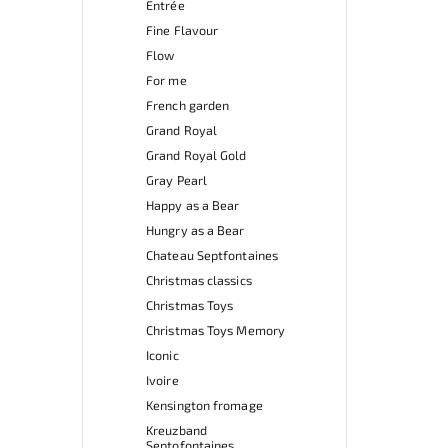
Entrée
Fine Flavour
Flow
For me
French garden
Grand Royal
Grand Royal Gold
Gray Pearl
Happy as a Bear
Hungry as a Bear
Chateau Septfontaines
Christmas classics
Christmas Toys
Christmas Toys Memory
Iconic
Ivoire
Kensington fromage
Kreuzband
Septofontaines