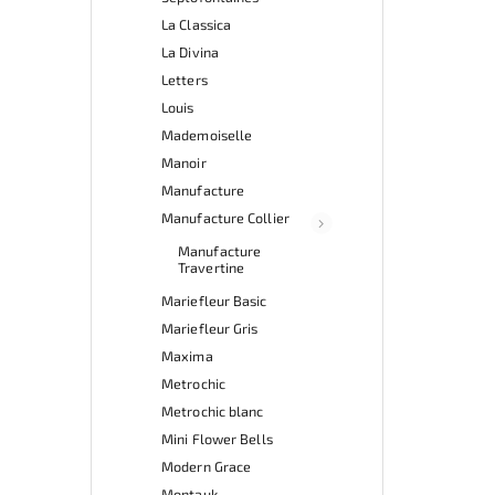
La Classica
La Divina
Letters
Louis
Mademoiselle
Manoir
Manufacture
Manufacture Collier
Manufacture
Travertine
Mariefleur Basic
Mariefleur Gris
Maxima
Metrochic
Metrochic blanc
Mini Flower Bells
Modern Grace
Montauk