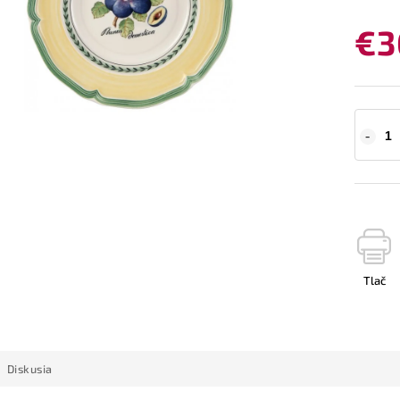
€3
Tlač
Diskusia