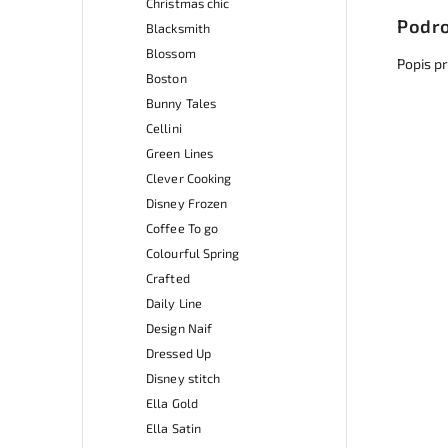
Christmas chic
Podro
Blacksmith
Blossom
Popis p
Boston
Bunny Tales
Cellini
Green Lines
Clever Cooking
Disney Frozen
Coffee To go
Colourful Spring
Crafted
Daily Line
Design Naif
Dressed Up
Disney stitch
Ella Gold
Ella Satin