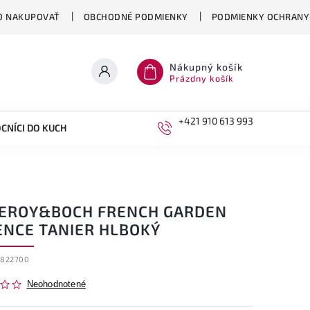
O NAKUPOVAŤ
OBCHODNÉ PODMIENKY
PODMIENKY OCHRANY
Nákupný košík
Prázdny košík
+421 910 613 993
CNÍCI DO KUCHYNE
DETI
LEROY&BOCH FRENCH GARDEN
ENCE TANIER HLBOKÝ
2822700
Neohodnotené