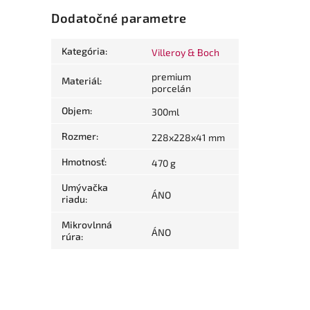
Dodatočné parametre
Kategória
:
Villeroy & Boch
premium
Materiál
:
porcelán
Objem
:
300ml
Rozmer
:
228x228x41 mm
Hmotnosť
:
470 g
Umývačka
ÁNO
riadu
:
Mikrovlnná
ÁNO
rúra
: