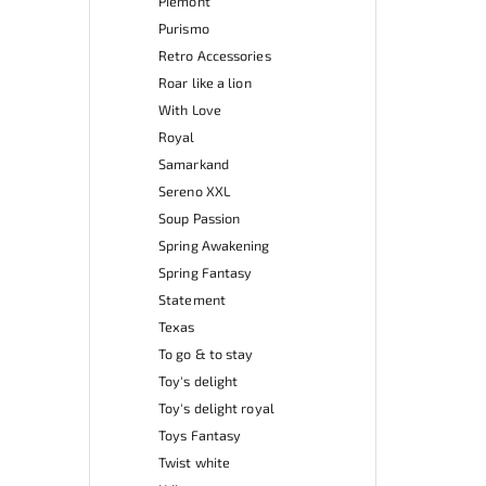
Piemont
Purismo
Retro Accessories
Roar like a lion
With Love
Royal
Samarkand
Sereno XXL
Soup Passion
Spring Awakening
Spring Fantasy
Statement
Texas
To go & to stay
Toy's delight
Toy's delight royal
Toys Fantasy
Twist white