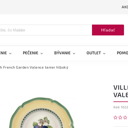
AK
Hľadať
NIE
PEČENIE
BÝVANIE
OUTLET
POMO
h French Garden Valence tanier hlboký
VIL
VAL
Kód:
102