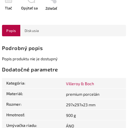
Tlač
Opýtať sa
Zdieľať
Popis
Diskusia
Podrobný popis
Popis produktu nie je dostupný
Dodatočné parametre
Kategória
:
Villeroy & Boch
Materiál
:
premium porcelán
Rozmer
:
297x297x23 mm
Hmotnosť
:
900 g
Umývačka riadu
:
ÁNO