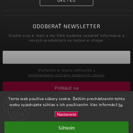
ODOBERAŤ NEWSLETTER
Vložte svoj e-mail a my Vám budeme zasielať informácie o
nových produktoch na našom e-shope.
Vložením e-mailu súhlasíte s
podmienkami ochrany osobných údajov
Prihlásiť sa
Tento web používa súbory cookie. Ďalším prechádzaním tohto
webu vyjadrujete súhlas s ich používaním. Viac informácií
tu
.
Copyright 2026
Nastol.sk
. Všetky práva vyhradené.
Nastavenie
Vytvořil
Shoptet
| Design
Shoptak.cz.
| Marketing
Tricks
Súhlasím