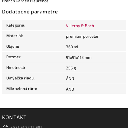
French Garden Fleurence.
Dodatočné parametre
Kategória
:
Villeroy & Boch
Materiál
:
premium porcelán
Objem
:
360 ml
Rozmer
:
91x91x113 mm
Hmotnosť
:
255 g
Umýačka riadu
:
ÁNO
Mikrovlnná rúra
:
ÁNO
KONTAKT
+421 910 613 993