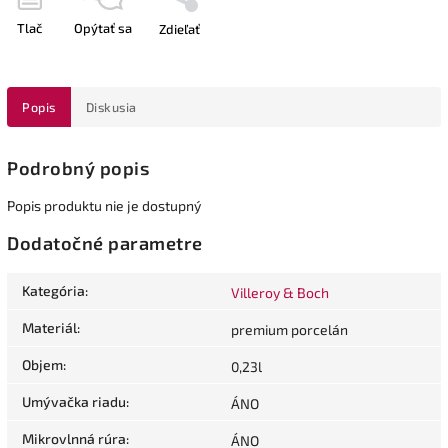
Tlač
Opýtať sa
Zdieľať
Popis
Diskusia
Podrobný popis
Popis produktu nie je dostupný
Dodatočné parametre
Kategória
:
Villeroy & Boch
Materiál
:
premium porcelán
Objem
:
0,23l
Umývačka riadu
:
ÁNO
Mikrovlnná rúra
:
ÁNO