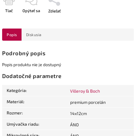
Tlač
Opýtať sa
Zdieľať
Popis
Diskusia
Podrobný popis
Popis produktu nie je dostupný
Dodatočné parametre
Kategória
:
Villeroy & Boch
Materiál
:
premium porcelán
Rozmer
:
14x12cm
Umývačka riadu
:
ÁNO
Mikrovlnná rúra
:
ÁNO