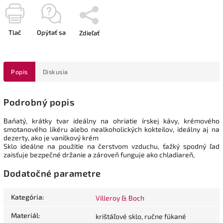
Tlač
Opýtať sa
Zdieľať
Popis
Diskusia
Podrobný popis
Baňatý, krátky tvar ideálny na ohriatie írskej kávy, krémového
smotanového likéru alebo nealkoholických kokteilov, ideálny aj na
dezerty, ako je vanilkový krém
Sklo ideálne na použitie na čerstvom vzduchu, ťažký spodný ľad
zaisťuje bezpečné držanie a zároveň funguje ako chladiareň,
Dodatočné parametre
Kategória
:
Villeroy & Boch
Materiál
:
krištáľové sklo, ručne fúkané