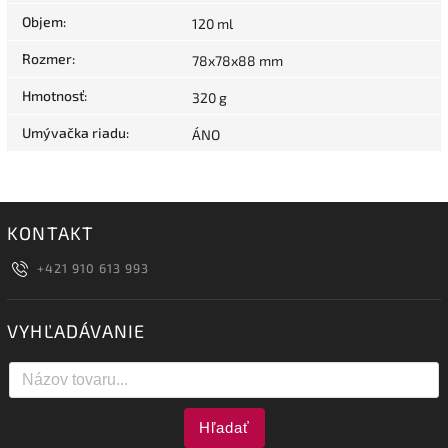
Objem
:
120 ml
Rozmer
:
78x78x88 mm
Hmotnosť
:
320 g
Umývačka riadu
:
ÁNO
KONTAKT
+421 910 613 993
VYHĽADÁVANIE
Hľadať