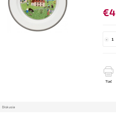
€4
Tlač
Diskusia