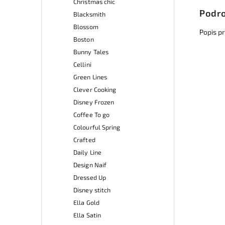
Christmas chic
Podro
Blacksmith
Blossom
Popis p
Boston
Bunny Tales
Cellini
Green Lines
Clever Cooking
Disney Frozen
Coffee To go
Colourful Spring
Crafted
Daily Line
Design Naif
Dressed Up
Disney stitch
Ella Gold
Ella Satin