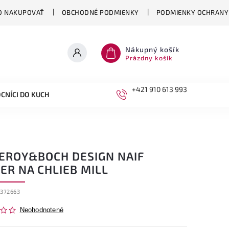
O NAKUPOVAŤ
OBCHODNÉ PODMIENKY
PODMIENKY OCHRANY
Nákupný košík
Prázdny košík
+421 910 613 993
CNÍCI DO KUCHYNE
DETI
LEROY&BOCH DESIGN NAIF
ER NA CHLIEB MILL
3372663
Neohodnotené