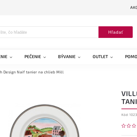
AK
Hľadať
NIE
PEČENIE
BÝVANIE
OUTLET
POMO
 Design Naif tanier na chlieb Mill
VIL
TANI
Kód:
102