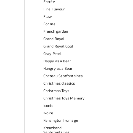
Entrée
Fine Flavour
Flow
For me
French garden
Grand Royal
Grand Royal Gold
Gray Pearl
Happy as a Bear
Hungry as a Bear
Chateau Septfontaines
Christmas classics
Christmas Toys
Christmas Toys Memory
Iconic
Ivoire
Kensington fromage
Kreuzband
Septofontaines