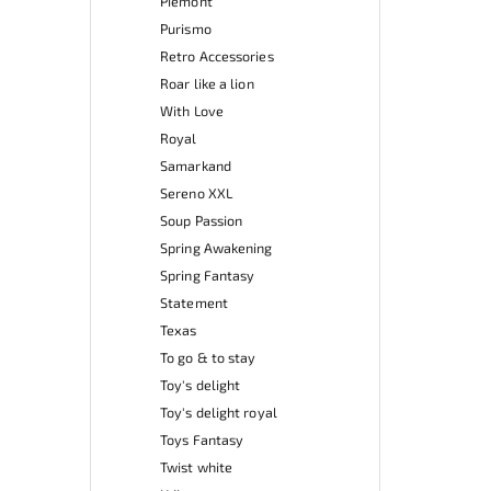
Piemont
Purismo
Retro Accessories
Roar like a lion
With Love
Royal
Samarkand
Sereno XXL
Soup Passion
Spring Awakening
Spring Fantasy
Statement
Texas
To go & to stay
Toy's delight
Toy's delight royal
Toys Fantasy
Twist white