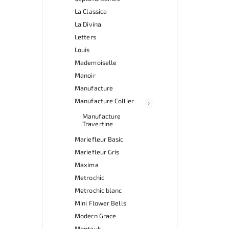
La Classica
La Divina
Letters
Louis
Mademoiselle
Manoir
Manufacture
Manufacture Collier
Manufacture
Travertine
Mariefleur Basic
Mariefleur Gris
Maxima
Metrochic
Metrochic blanc
Mini Flower Bells
Modern Grace
Montauk