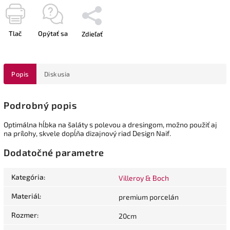
Tlač
Opýtať sa
Zdieľať
Popis
Diskusia
Podrobný popis
Optimálna hĺbka na šaláty s polevou a dresingom, možno použiť aj
na prílohy, skvele dopĺňa dizajnový riad Design Naif.
Dodatočné parametre
Kategória
:
Villeroy & Boch
Materiál
:
premium porcelán
Rozmer
:
20cm