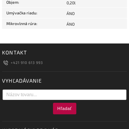
Objem
:
0,20l
Umývačka riadu
:
ÁNO
Mikrovlnná rúra
:
ÁNO
KONTAKT
+421 910 613 993
VYHĽADÁVANIE
Hľadať