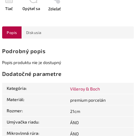
Tlač
Opýtať sa
Zdieľať
Popis
Diskusia
Podrobný popis
Popis produktu nie je dostupný
Dodatočné parametre
Kategória
:
Villeroy & Boch
Materiál
:
premium porcelán
Rozmer
:
21cm
Umývačka riadu
:
ÁNO
Mikrovlnná rúra
:
ÁNO