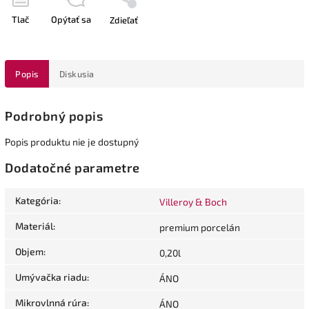
Tlač
Opýtať sa
Zdieľať
Popis
Diskusia
Podrobný popis
Popis produktu nie je dostupný
Dodatočné parametre
Kategória
:
Villeroy & Boch
Materiál
:
premium porcelán
Objem
:
0,20l
Umývačka riadu
:
ÁNO
Mikrovlnná rúra
:
ÁNO