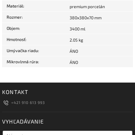
Materiál
:
premium porcelán
Rozmer
:
380x380x70 mm
Objem
:
3400 ml
Hmotnosť
:
2.05 kg
Umývačka riadu
:
ÁNO
Mikrovlnná rúra
:
ÁNO
KONTAKT
+421 910 613 993
VYHĽADÁVANIE