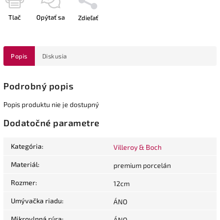
Tlač
Opýtať sa
Zdieľať
Popis
Diskusia
Podrobný popis
Popis produktu nie je dostupný
Dodatočné parametre
Kategória
:
Villeroy & Boch
Materiál
:
premium porcelán
Rozmer
:
12cm
Umývačka riadu
:
ÁNO
Mikrovlnná rúra
:
ÁNO