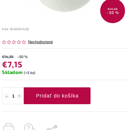
€14,30
–50 %
Kód:
1046001430
Neohodnotené
€14,30
–50 %
€7,15
Skladom
(>5 ks)
Pridať do košíka