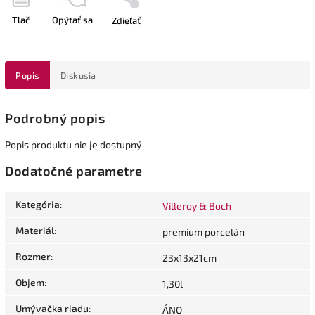
Tlač
Opýtať sa
Zdieľať
Popis
Diskusia
Podrobný popis
Popis produktu nie je dostupný
Dodatočné parametre
Kategória
:
Villeroy & Boch
Materiál
:
premium porcelán
Rozmer
:
23x13x21cm
Objem
:
1,30l
Umývačka riadu
:
ÁNO