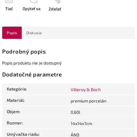
Tlač
Opýtať sa
Zdieľať
Popis
Diskusia
Podrobný popis
Popis produktu nie je dostupný
Dodatočné parametre
Kategória
:
Villeroy & Boch
Materiál
:
premium porcelán
Objem
:
0,60l
Rozmer
:
14x14x7cm
Umývačka riadu
:
ÁNO