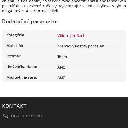
chleba. Je tiež ideálny na servírovanie občerstvenia alebo lahodných
pochúťok na neskoré raňajky. Vychutnajte si jedlo štýlovo s týmto
elegantným tanierom na chlieb.
Dodatočné parametre
Kategória
:
Villeroy & Boch
Materiál
:
prémiový kostný porcelán
Rozmer
:
16cm
Umývačka riadu
:
ÁNO
Mikrovlnná rúra
:
ÁNO
KONTAKT
+421 910 613 993