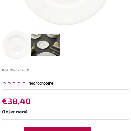
Kód:
1045452660
Neohodnotené
€38,40
Objednané