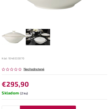
Kód:
1046533070
Neohodnotené
€295,90
Skladom
(2 ks)