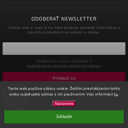
ODOBERAŤ NEWSLETTER
Vložte svoj e-mail a my Vám budeme zasielať informácie o
nových produktoch na našom e-shope.
Vložením e-mailu súhlasíte s
podmienkami ochrany osobných údajov
Prihlásiť sa
Tento web používa súbory cookie. Ďalším prechádzaním tohto
webu vyjadrujete súhlas s ich používaním. Viac informácií
tu
.
Copyright 2026
Nastol.sk
. Všetky práva vyhradené.
Nastavenie
Vytvořil
Shoptet
| Design
Shoptak.cz.
| Marketing
Tricks
Súhlasím