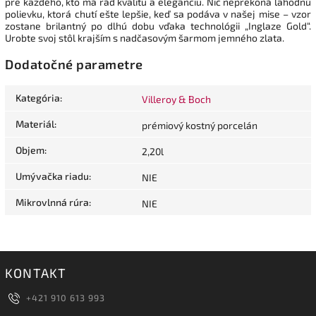
pre každého, kto má rád kvalitu a eleganciu. Nič neprekoná lahodnú
polievku, ktorá chutí ešte lepšie, keď sa podáva v našej mise – vzor
zostane brilantný po dlhú dobu vďaka technológii „Inglaze Gold“.
Urobte svoj stôl krajším s nadčasovým šarmom jemného zlata.
Dodatočné parametre
Kategória
:
Villeroy & Boch
Materiál
:
prémiový kostný porcelán
Objem
:
2,20l
Umývačka riadu
:
NIE
Mikrovlnná rúra
:
NIE
KONTAKT
+421 910 613 993