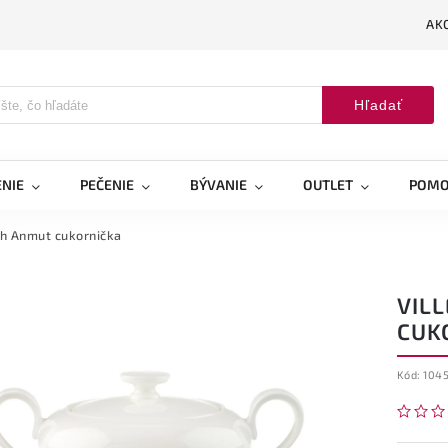
AK
Hľadať
NIE
PEČENIE
BÝVANIE
OUTLET
POMO
h Anmut cukornička
VIL
CUK
Kód:
104