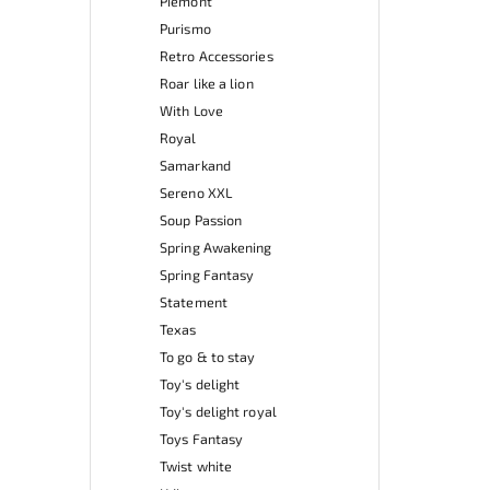
Piemont
Purismo
Retro Accessories
Roar like a lion
With Love
Royal
Samarkand
Sereno XXL
Soup Passion
Spring Awakening
Spring Fantasy
Statement
Texas
To go & to stay
Toy's delight
Toy's delight royal
Toys Fantasy
Twist white