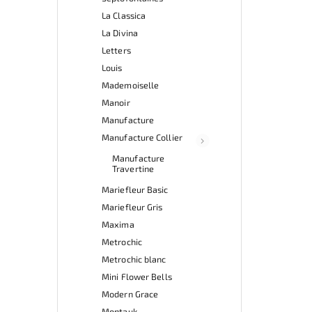
La Classica
La Divina
Letters
Louis
Mademoiselle
Manoir
Manufacture
Manufacture Collier
Manufacture
Travertine
Mariefleur Basic
Mariefleur Gris
Maxima
Metrochic
Metrochic blanc
Mini Flower Bells
Modern Grace
Montauk