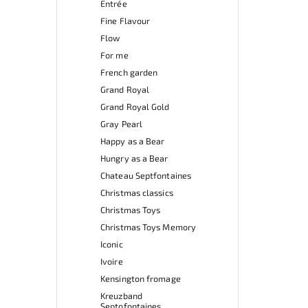
Entrée
Fine Flavour
Flow
For me
French garden
Grand Royal
Grand Royal Gold
Gray Pearl
Happy as a Bear
Hungry as a Bear
Chateau Septfontaines
Christmas classics
Christmas Toys
Christmas Toys Memory
Iconic
Ivoire
Kensington fromage
Kreuzband
Septofontaines