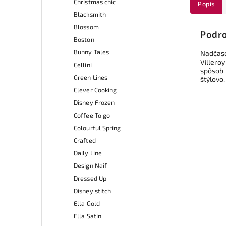
Christmas chic
Popis
Blacksmith
Blossom
Podro
Boston
Bunny Tales
Nadčaso
Villero
Cellini
spôsob 
Green Lines
štýlovo.
Clever Cooking
Disney Frozen
Coffee To go
Colourful Spring
Crafted
Daily Line
Design Naif
Dressed Up
Disney stitch
Ella Gold
Ella Satin