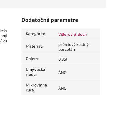
Dodatočné parametre
kcia
Kategória
:
Villeroy & Boch
usný
kávu
prémiový kostný
Materiál
:
porcelán
Objem
:
0,35l
Umývačka
ÁNO
riadu
:
Mikrovlnná
ÁNO
rúra
: