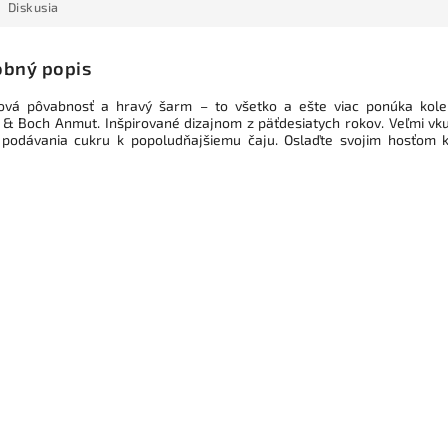
Diskusia
bný popis
vá pôvabnosť a hravý šarm – to všetko a ešte viac ponúka kole
y & Boch Anmut. Inšpirované dizajnom z päťdesiatych rokov. Veľmi vk
podávania cukru k popoludňajšiemu čaju. Oslaďte svojim hosťom 