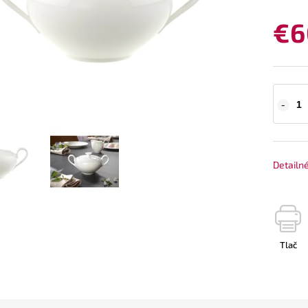
€6
Detailn
Tlač