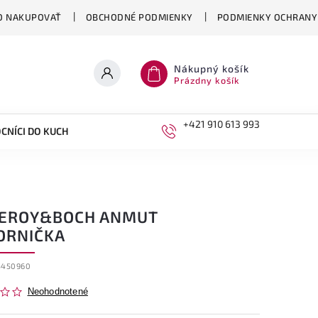
O NAKUPOVAŤ
OBCHODNÉ PODMIENKY
PODMIENKY OCHRANY
Nákupný košík
Prázdny košík
+421 910 613 993
CNÍCI DO KUCHYNE
DETI
LEROY&BOCH ANMUT
ORNIČKA
5450960
Neohodnotené