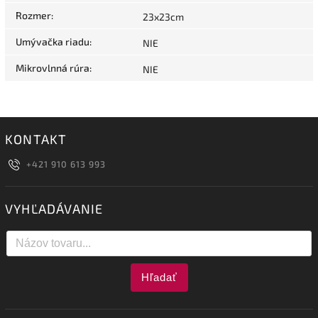
Rozmer
:
23x23cm
Umývačka riadu
:
NIE
Mikrovlnná rúra
:
NIE
KONTAKT
+421 910 613 993
VYHĽADÁVANIE
Hľadať