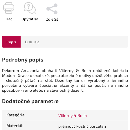
Tlač
Opýtať sa
Zdieľať
Popis
Diskusia
Podrobný popis
Dekorom Amazonia obohatil Villeroy & Boch obľúbenú kolekciu
Modern Grace o exotické, pestrofarebné motívy dažďového pralesa
- skutočný pútač na stôl. Dezertný tanier vyrobený z jemného
porcelánu vytvára špeciálne akcenty a dá sa použiť na mnoho
spôsobov - ráno alebo na slávnostný dezert.
Dodatočné parametre
Kategória
:
Villeroy & Boch
Materiál
:
prémiový kostný porcelán