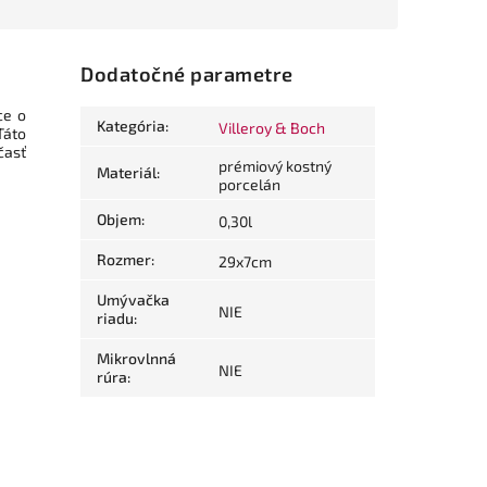
Dodatočné parametre
ce o
Kategória
:
Villeroy & Boch
Táto
časť
prémiový kostný
Materiál
:
porcelán
Objem
:
0,30l
Rozmer
:
29x7cm
Umývačka
NIE
riadu
:
Mikrovlnná
NIE
rúra
: