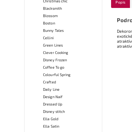
Christmas chic
Popis
Blacksmith
Blossom
Podro
Boston
Bunny Tales
Dekorom
exotick
Cellini
atraktí
Green Lines
atraktív
Clever Cooking
Disney Frozen
Coffee To go
Colourful Spring
Crafted
Daily Line
Design Naif
Dressed Up
Disney stitch
Ella Gold
Ella Satin