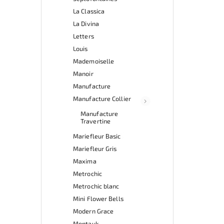
La Classica
La Divina
Letters
Louis
Mademoiselle
Manoir
Manufacture
Manufacture Collier
Manufacture
Travertine
Mariefleur Basic
Mariefleur Gris
Maxima
Metrochic
Metrochic blanc
Mini Flower Bells
Modern Grace
Montauk