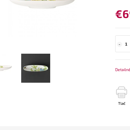
€6
Detailn
Tlač