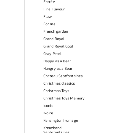
Entrée
Fine Flavour
Flow
For me
French garden
Grand Royal
Grand Royal Gold
Gray Pearl
Happy as a Bear
Hungry as a Bear
Chateau Septfontaines
Christmas classics
Christmas Toys
Christmas Toys Memory
Iconic
Ivoire
Kensington fromage
Kreuzband
Septofontaines