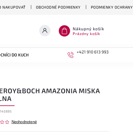
O NAKUPOVAŤ
OBCHODNÉ PODMIENKY
PODMIENKY OCHRANY
Nákupný košík
Prázdny košík
+421 910 613 993
CNÍCI DO KUCHYNE
DETI
LEROY&BOCH AMAZONIA MISKA
LNA
5143895
Neohodnotené