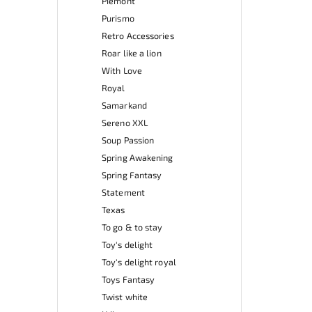
Piemont
Purismo
Retro Accessories
Roar like a lion
With Love
Royal
Samarkand
Sereno XXL
Soup Passion
Spring Awakening
Spring Fantasy
Statement
Texas
To go & to stay
Toy's delight
Toy's delight royal
Toys Fantasy
Twist white