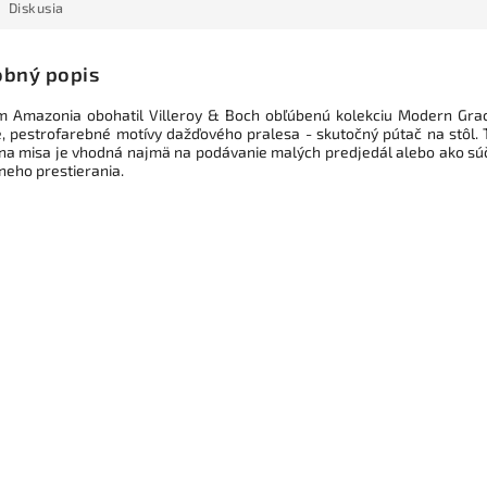
Diskusia
bný popis
 Amazonia obohatil Villeroy & Boch obľúbenú kolekciu Modern Gra
é, pestrofarebné motívy dažďového pralesa - skutočný pútač na stôl. 
vna misa je vhodná najmä na podávanie malých predjedál alebo ako sú
neho prestierania.