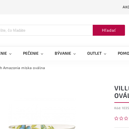
AK
Hľadať
NIE
PEČENIE
BÝVANIE
OUTLET
POMO
h Amazonia miska oválna
VIL
OVÁ
Kód:
103