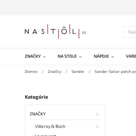
ZNAČKY
NA STOLE
NÁPOJE
VARE
Domov
/
Značky
/
Sander
/
Sander Sailor patch 
Kategórie
ZNAČKY
Villeroy & Boch
Le creuset