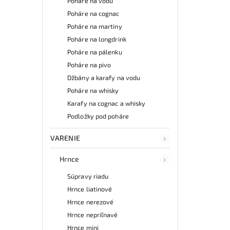
Poháre na vodu
Poháre na cognac
Poháre na martiny
Poháre na longdrink
Poháre na pálenku
Poháre na pivo
Džbány a karafy na vodu
Poháre na whisky
Karafy na cognac a whisky
Podložky pod poháre
VARENIE
Hrnce
Súpravy riadu
Hrnce liatinové
Hrnce nerezové
Hrnce nepriľnavé
Hrnce mini