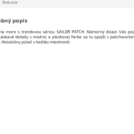
Diskusia
bný popis
a more s trendovou sériou SAILOR PATCH. Námorný dizajn Vás po
 Láskavé detaily v modrej a pieskovej farbe sa tu spojili v patchwork
 Absolútny pútač v každej miestnosti.