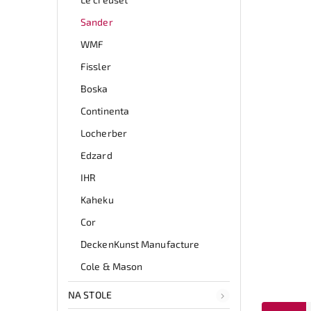
Sander
WMF
Fissler
Boska
Continenta
Locherber
Edzard
IHR
Kaheku
Cor
DeckenKunst Manufacture
Cole & Mason
NA STOLE