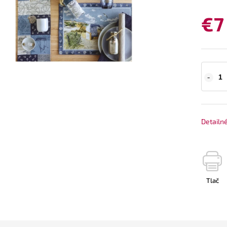
€7
Detailn
Tlač