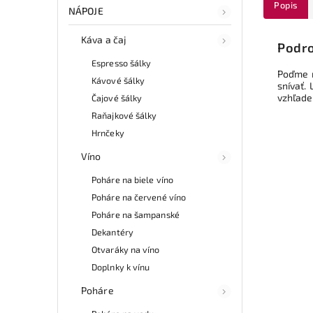
Popis
NÁPOJE
Káva a čaj
Podro
Espresso šálky
Poďme n
Kávové šálky
snívať.
vzhľade.
Čajové šálky
Raňajkové šálky
Hrnčeky
Víno
Poháre na biele víno
Poháre na červené víno
Poháre na šampanské
Dekantéry
Otvaráky na víno
Doplnky k vínu
Poháre