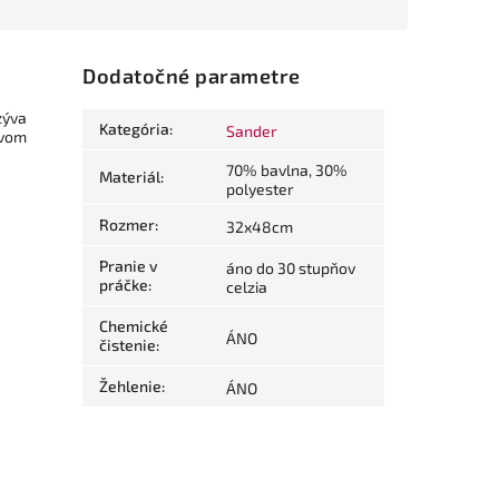
Dodatočné parametre
zýva
Kategória
:
Sander
ovom
70% bavlna, 30%
Materiál
:
polyester
Rozmer
:
32x48cm
Pranie v
áno do 30 stupňov
práčke
:
celzia
Chemické
ÁNO
čistenie
:
Žehlenie
:
ÁNO