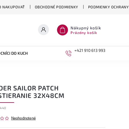
O NAKUPOVAŤ
OBCHODNÉ PODMIENKY
PODMIENKY OCHRANY
Nákupný košík
Prázdny košík
+421 910 613 993
CNÍCI DO KUCHYNE
DETI
DER SAILOR PATCH
STIERANIE 32X48CM
6440
Neohodnotené