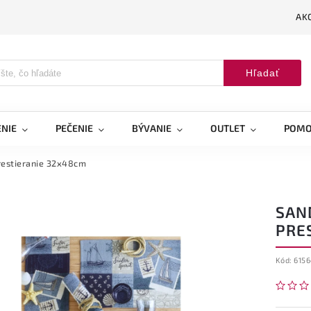
AK
Hľadať
NIE
PEČENIE
BÝVANIE
OUTLET
POMO
prestieranie 32x48cm
SAN
PRE
Kód:
615