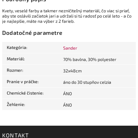
Kvety, veselé farby a takmer nezničiteľný materiál, čo viac si priať,
aby ste oslávili začiatok jari a udržali si tú radosť po celé leto - a čo
je najlepšie, máte na výber z 2 farieb.
Dodatočné parametre
Kategória
:
Sander
Materiál
:
70% bavlna, 30% polyester
Rozmer
:
32x48cm
Pranie v práčke
:
áno do 30 stupňov celzia
Chemické čistenie
:
ÁNO
Žehlenie
:
ÁNO
KONTAKT