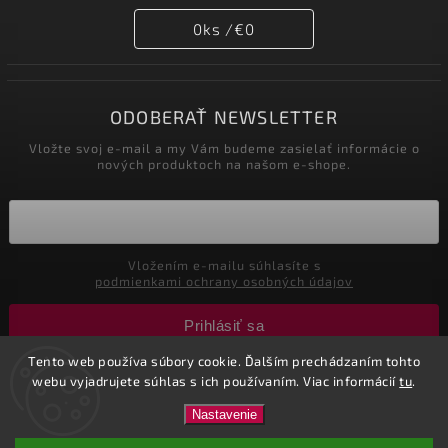
0
ks /
€0
ODOBERAŤ NEWSLETTER
Vložte svoj e-mail a my Vám budeme zasielať informácie o
nových produktoch na našom e-shope.
Vložením e-mailu súhlasíte s
podmienkami ochrany osobných údajov
Prihlásiť sa
Tento web používa súbory cookie. Ďalším prechádzaním tohto
webu vyjadrujete súhlas s ich používaním. Viac informácií
tu
.
Copyright 2026
Nastol.sk
. Všetky práva vyhradené.
Nastavenie
Vytvořil
Shoptet
| Design
Shoptak.cz.
| Marketing
Tricks