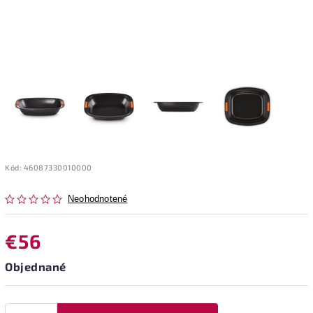
Kód:
46087330010000
Neohodnotené
€56
Objednané