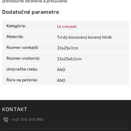
jednoduché zdvíhanie a presúvanie.
Dodatočné parametre
Kategória
:
Le creuset
Materiál
:
Tvrdý eloxovaný kovaný hliník
Rozmer vonkajší
:
33x29x7cm
Rozmer vnútorný
:
33x29x6,5cm
Umývačka riadu
:
ÁNO
Rúra na pečenie
:
ÁNO
KONTAKT
+421 910 613 993