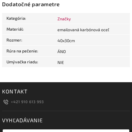
Dodatočné parametre
Kategória
:
Značky
Materiál
:
emailovaná karbónová oceľ
Rozmer
:
40x30cm
Rúra na pečenie
:
ÁNO
Umývačka riadu
:
NIE
KONTAKT
+421 910 613 993
VYHĽADÁVANIE