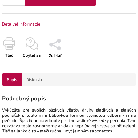
Detailné informácie
Tlač
Opýtať sa
Zdieľať
Popis
Diskusia
Podrobný popis
Vykúzlite pre svojich blízkych všetky druhy sladkých a slaných
pochúťok s touto mini bábovkou formou vyvinutou odborníkmi na
pečenie. Špeciálne navrhnuté pre fantastické výsledky pečenia. Tvar
rozvádza teplo rovnomerne a vďaka nepriľnavej vrstve sa nič nelepí.
Tiež sa ľahko čistí - stačí ručne umyť jemným saponátom.