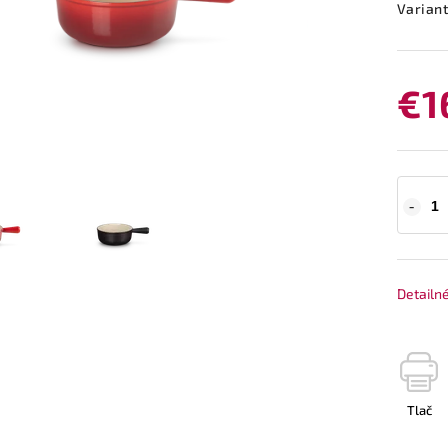
Variant
€1
Detailn
Tlač