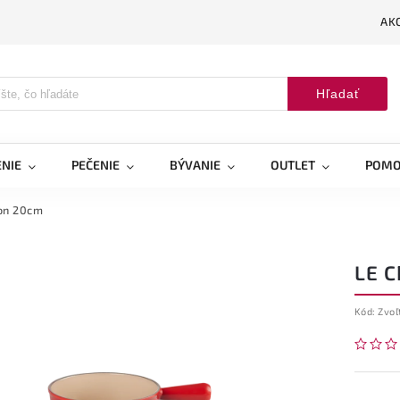
AK
Hľadať
NIE
PEČENIE
BÝVANIE
OUTLET
POMO
lon 20cm
LE 
Kód:
Zvoľ