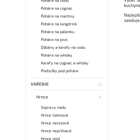
Poháre na vodu
kuchyne
Poháre na cognac
Najlepš
Poháre na martiny
zaisťuje
Poháre na longdrink
Poháre na pálenku
Poháre na pivo
Džbány a karafy na vodu
Poháre na whisky
Karafy na cognac a whisky
Podložky pod poháre
VARENIE
Hrnce
Súpravy riadu
Hrnce liatinové
Hrnce nerezové
Hrnce nepriľnavé
Hrnce mini