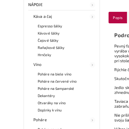
NÁPOJE
Káva a čaj
Popis
Espresso šálky
Kávové šálky
Podro
Čajové šálky
Pevný f
Raňajkové šálky
vyrába 
Hrnčeky
vysokokv
pri stol
Víno
Rýchle č
Poháre na biele víno
Skutočný
Poháre na červené víno
Jedlo s
Poháre na šampanské
zhnednut
Dekantéry
Taviaca
Otvaráky na víno
zabraňu
Doplnky k vínu
Nie príl
Poháre
svoju li
Výber j