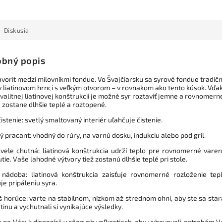
Diskusia
bný popis
avorit medzi milovníkmi fondue. Vo Švajčiarsku sa syrové fondue tradič
v liatinovom hrnci s veľkým otvorom – v rovnakom ako tento kúsok. Vďa
alitnej liatinovej konštrukcii je možné syr roztaviť jemne a rovnomern
e zostane dlhšie teplé a roztopené.
istenie: svetlý smaltovaný interiér uľahčuje čistenie.
 pracant: vhodný do rúry, na varnú dosku, indukciu alebo pod gril.
kvele chutná: liatinová konštrukcia udrží teplo pre rovnomerné varen
ie. Vaše lahodné výtvory tiež zostanú dlhšie teplé pri stole.
 nádoba: liatinová konštrukcia zaisťuje rovnomerné rozloženie tep
je pripáleniu syra.
iš horúce: varte na stabilnom, nízkom až strednom ohni, aby ste sa stara
atinu a vychutnali si vynikajúce výsledky.
e na Vás: k dispozícii v rôznych veľkostiach, aby vyhovovali potrebám V