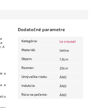
Dodatočné parametre
ne
Kategória
:
Le creuset
ka
e. A
Materiál
:
liatina
Objem
:
1,9cm
Rozmer
:
20cm
ie a
Umývačka riadu
:
ÁNO
la a
Indukcia
:
ÁNO
Rúra na pečenie
:
ÁNO
li o
ašej