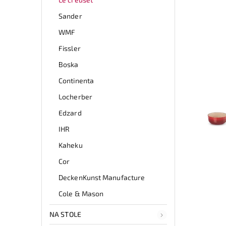
Sander
WMF
Fissler
Boska
Continenta
Locherber
Edzard
IHR
Kaheku
Cor
DeckenKunst Manufacture
Cole & Mason
NA STOLE