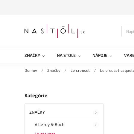
ZNAČKY
NA STOLE
NÁPOJE
VARE
Domov
/
Značky
/
Le creuset
/
Le creuset caque
Kategórie
ZNAČKY
Villeroy & Boch
Le creuset