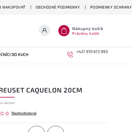
O NAKUPOVAŤ
OBCHODNÉ PODMIENKY
PODMIENKY OCHRANY
Nákupný košík
Prázdny košík
+421 910 613 993
CNÍCI DO KUCHYNE
DETI
CREUSET CAQUELON 20CM
te variant
Neohodnotené