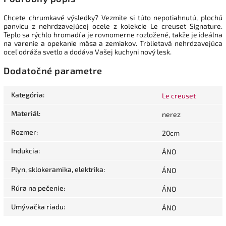
Chcete chrumkavé výsledky? Vezmite si túto nepotiahnutú, plochú
panvicu z nehrdzavejúcej ocele z kolekcie Le creuset Signature.
Teplo sa rýchlo hromadí a je rovnomerne rozložené, takže je ideálna
na varenie a opekanie mäsa a zemiakov. Trblietavá nehrdzavejúca
oceľ odráža svetlo a dodáva Vašej kuchyni nový lesk.
Dodatočné parametre
Kategória
:
Le creuset
Materiál
:
nerez
Rozmer
:
20cm
Indukcia
:
ÁNO
Plyn, sklokeramika, elektrika
:
ÁNO
Rúra na pečenie
:
ÁNO
Umývačka riadu
:
ÁNO