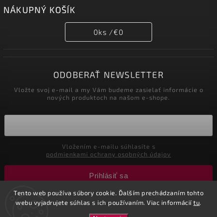
NÁKUPNÝ KOŠÍK
0
ks /
€0
ODOBERAŤ NEWSLETTER
Vložte svoj e-mail a my Vám budeme zasielať informácie o
nových produktoch na našom e-shope.
Vložením e-mailu súhlasíte s
podmienkami ochrany osobných údajov
Prihlásiť sa
Tento web používa súbory cookie. Ďalším prechádzaním tohto
webu vyjadrujete súhlas s ich používaním. Viac informácií
tu
.
Copyright 2026
Nastol.sk
. Všetky práva vyhradené.