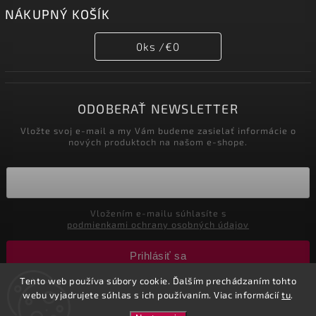
NÁKUPNÝ KOŠÍK
0
ks /
€0
ODOBERAŤ NEWSLETTER
Vložte svoj e-mail a my Vám budeme zasielať informácie o
nových produktoch na našom e-shope.
Vložením e-mailu súhlasíte s
podmienkami ochrany osobných údajov
Prihlásiť sa
Tento web používa súbory cookie. Ďalším prechádzaním tohto
webu vyjadrujete súhlas s ich používaním. Viac informácií
tu
.
Copyright 2026
Nastol.sk
. Všetky práva vyhradené.